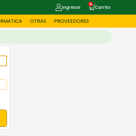
0
Ingresar
Carrito
ORMATICA
OTRAS
PROVEEDORES
UE MASCOTAS
CELULARES
ITNESS
HERRAMIENTAS
OYERIA
JUGUETERIA
OS - BEBES
PAPELERIA