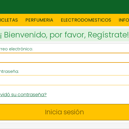
CICLETAS
PERFUMERIA
ELECTRODOMESTICOS
INF
¡ Bienvenido, por favor, Regístrate!
TAS
BLANCO
BOUTIQ
reo electrónico:
ES
ELECTRODOMESTICOS
F
ntraseña:
lvidó su contraseña?
TICA
JOVENES
J
Inicia sesión
S
MUEBLERIA
NIÑ