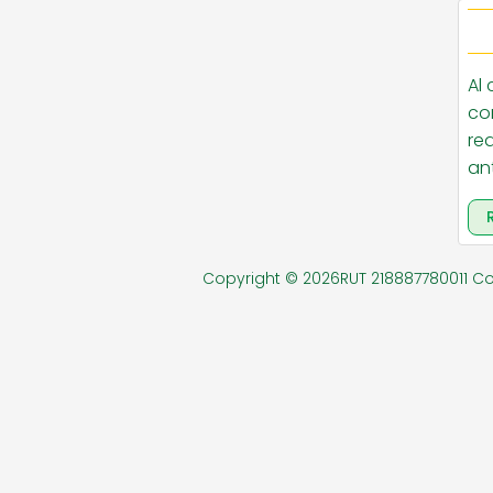
PAPELERIA EXENTA
PERFUME
Al
co
re
ZAPATERIA NIÑOS
an
Copyright © 2026RUT 218887780011 C