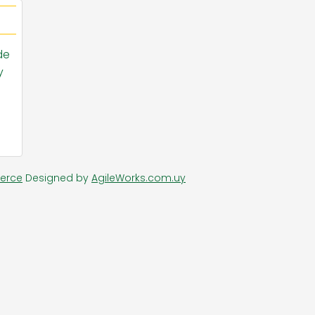
RIA DE DAMAS
ZAPATERIA HOMBRES
de
y
erce
Designed by
AgileWorks.com.uy