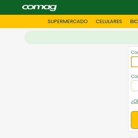
SUPERMERCADO
CELULARES
BI
BAZAR
BICICLE
Cor
DAMAS CONFECCIONES
DEPORT
Co
¿O
HOMBRES CONFECCIONES
INFORMA
LENCERIA
MOTO