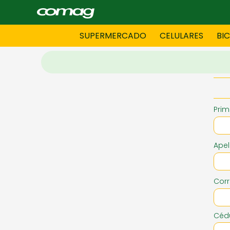
SUPERMERCADO
CELULARES
BI
BAZAR
BICICLE
Prim
DAMAS CONFECCIONES
DEPORT
Apel
HOMBRES CONFECCIONES
INFORMA
Corr
LENCERIA
MOTO
Cédu