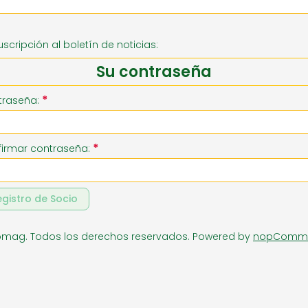
RIA
SUPERMERCADO
ZAPATE
uscripción al boletín de noticias:
Su contraseña
*
traseña:
*
irmar contraseña:
egistro de Socio
omag. Todos los derechos reservados.
Powered by
nopComm