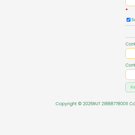
*
PAPELERIA EXENTA
PERFUME
S
ZAPATERIA NIÑOS
Con
Conf
R
Copyright © 2026RUT 218887780011 C