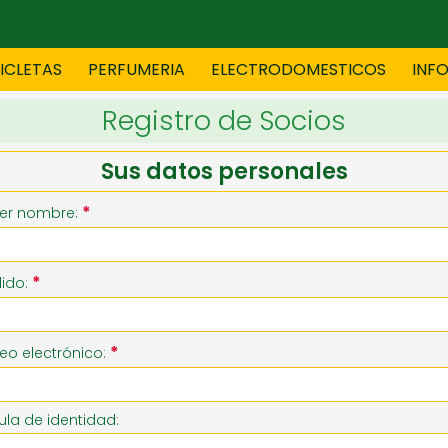
CICLETAS
PERFUMERIA
ELECTRODOMESTICOS
INF
Registro de Socios
TAS
BLANCO
BOUTIQ
Sus datos personales
*
er nombre:
ES
ELECTRODOMESTICOS
F
*
lido:
TICA
JOVENES
J
*
eo electrónico:
S
MUEBLERIA
NIÑ
la de identidad: