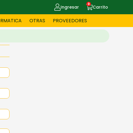
0
Ingresar
Carrito
ORMATICA
OTRAS
PROVEEDORES
UE MASCOTAS
CELULARES
ITNESS
HERRAMIENTAS
OYERIA
JUGUETERIA
OS - BEBES
PAPELERIA