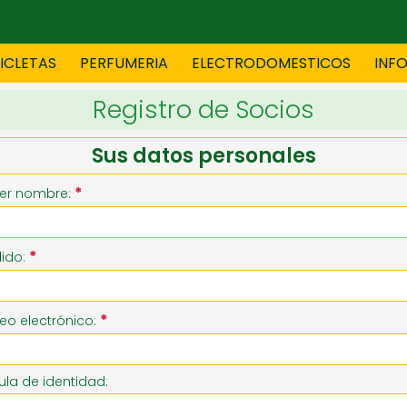
CICLETAS
PERFUMERIA
ELECTRODOMESTICOS
INF
Registro de Socios
TAS
BLANCO
BOUTIQ
Sus datos personales
*
er nombre:
ES
ELECTRODOMESTICOS
F
*
lido:
TICA
JOVENES
J
*
eo electrónico:
S
MUEBLERIA
NIÑ
la de identidad: