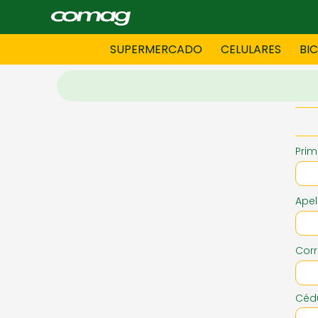
SUPERMERCADO
CELULARES
BI
BAZAR
BICICLE
Prim
DAMAS CONFECCIONES
DEPORT
Apel
HOMBRES CONFECCIONES
INFORMA
Corr
LENCERIA
MOTO
Cédu