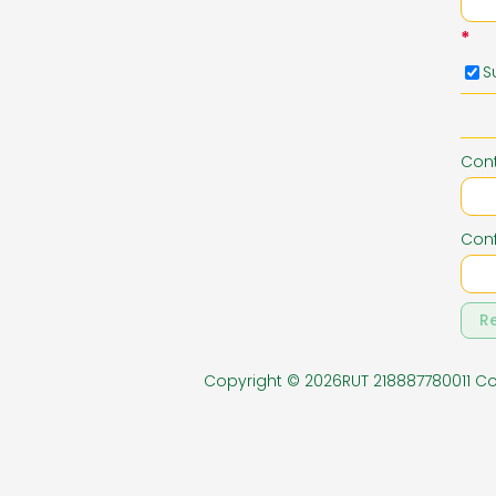
*
PAPELERIA EXENTA
PERFUME
S
ZAPATERIA NIÑOS
Con
Conf
R
Copyright © 2026RUT 218887780011 C