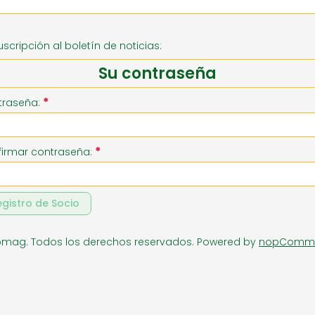
RIA
SUPERMERCADO
ZAPATE
uscripción al boletín de noticias:
Su contraseña
*
traseña:
*
irmar contraseña:
egistro de Socio
omag. Todos los derechos reservados.
Powered by
nopComm