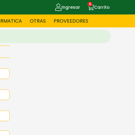
0
Ingresar
Carrito
ORMATICA
OTRAS
PROVEEDORES
UE MASCOTAS
CELULARES
ITNESS
HERRAMIENTAS
OYERIA
JUGUETERIA
OS - BEBES
PAPELERIA