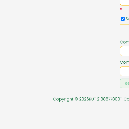
*
PAPELERIA EXENTA
PERFUME
S
ZAPATERIA NIÑOS
Con
Conf
R
Copyright © 2026RUT 218887780011 C