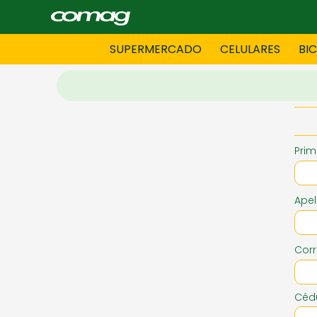
SUPERMERCADO
CELULARES
BI
BAZAR
BICICLE
Prim
DAMAS CONFECCIONES
DEPORT
Apel
HOMBRES CONFECCIONES
INFORMA
Corr
LENCERIA
MOTO
Cédu