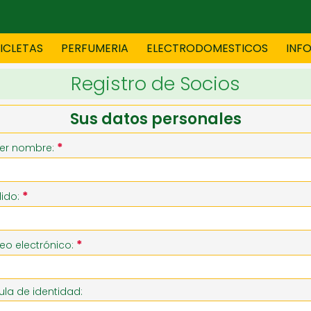
CICLETAS
PERFUMERIA
ELECTRODOMESTICOS
INF
Registro de Socios
TAS
BLANCO
BOUTIQ
Sus datos personales
*
er nombre:
ES
ELECTRODOMESTICOS
F
*
lido:
TICA
JOVENES
J
*
eo electrónico:
S
MUEBLERIA
NIÑ
la de identidad: