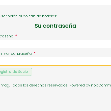
RIA
SUPERMERCADO
ZAPATE
uscripción al boletín de noticias:
Su contraseña
*
traseña:
*
irmar contraseña:
egistro de Socio
omag. Todos los derechos reservados.
Powered by
nopComm