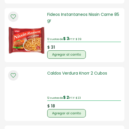
Fideos Instantaneos Nissin Carne 85
gr
$ 3
12 cuotas de
P.T.F. $ 39
$ 31
Agregar al carrito
Caldos Verdura Knorr 2 Cubos
$ 2
12 cuotas de
P.T.F. $ 23
$ 18
Agregar al carrito