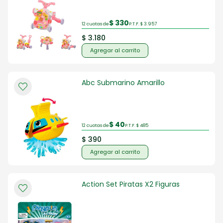
$ 330
12 cuotas de
P.T.F. $ 3.957
$ 3.180
Agregar al carrito
Abc Submarino Amarillo
$ 40
12 cuotas de
P.T.F. $ 485
$ 390
Agregar al carrito
Action Set Piratas X2 Figuras