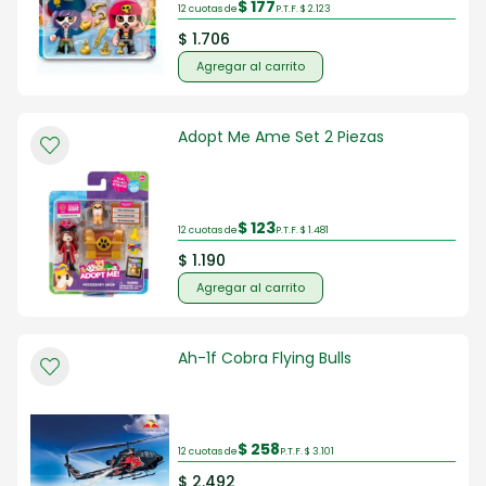
$ 177
12 cuotas de
P.T.F. $ 2.123
$ 1.706
Agregar al carrito
Adopt Me Ame Set 2 Piezas
$ 123
12 cuotas de
P.T.F. $ 1.481
$ 1.190
Agregar al carrito
Ah-1f Cobra Flying Bulls
$ 258
12 cuotas de
P.T.F. $ 3.101
$ 2.492