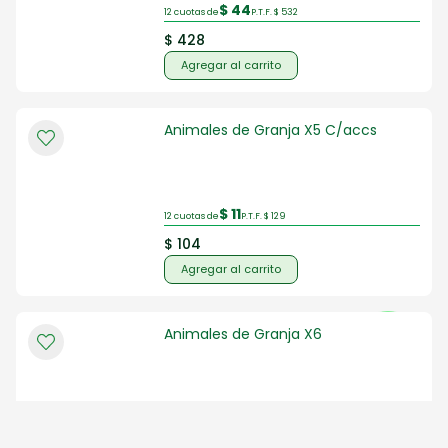
$ 44
12 cuotas de
P.T.F. $ 532
$ 428
Agregar al carrito
Animales de Granja X5 C/accs
$ 11
12 cuotas de
P.T.F. $ 129
$ 104
Agregar al carrito
Animales de Granja X6
$ 17
12 cuotas de
P.T.F. $ 206