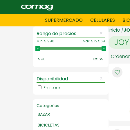
SUPERMERCADO
CELULARES
BI
Inicio /
JO
Rango de precios
JOY
Min:
$ 990
Max:
$ 12.569
BAZAR
BICICLE
Ordenar
990
12569
DAMAS CONFECCIONES
DEPORT
Disponibilidad
En stock
HOMBRES CONFECCIONES
INFORMA
Categorías
BAZAR
LENCERIA
MOTO
BICICLETAS