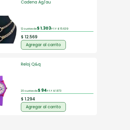
Cadena Ag/au
RIA DE DAMAS
ZAPATERIA HOMBRES
$ 1.303
12 cuotas de
P.T.F. $ 15.639
$ 12.569
Agregar al carrito
Reloj Q&q
$ 94
20 cuotas de
P.T.F. $ 1.873
$ 1.294
Agregar al carrito