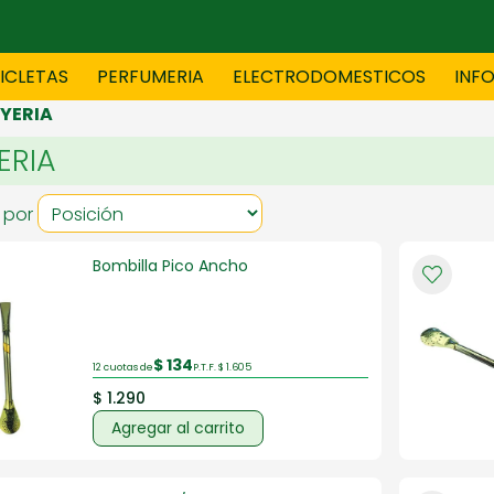
CICLETAS
PERFUMERIA
ELECTRODOMESTICOS
INF
YERIA
ERIA
TAS
BLANCO
BOUTIQ
 por
Bombilla Pico Ancho
ES
ELECTRODOMESTICOS
F
$ 134
TICA
JOVENES
J
12 cuotas de
P.T.F. $ 1.605
$ 1.290
Agregar al carrito
S
MUEBLERIA
NIÑ