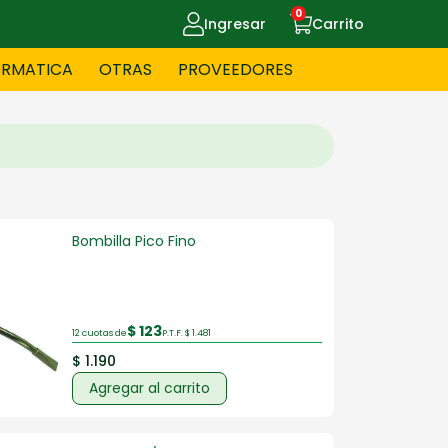
0
Ingresar
Carrito
ORMATICA
OTRAS
PROVEEDORES
UE MASCOTAS
CELULARES
Bombilla Pico Fino
ITNESS
HERRAMIENTAS
$ 123
OYERIA
JUGUETERIA
12 cuotas de
P.T.F. $ 1.481
$ 1.190
Agregar al carrito
OS - BEBES
PAPELERIA