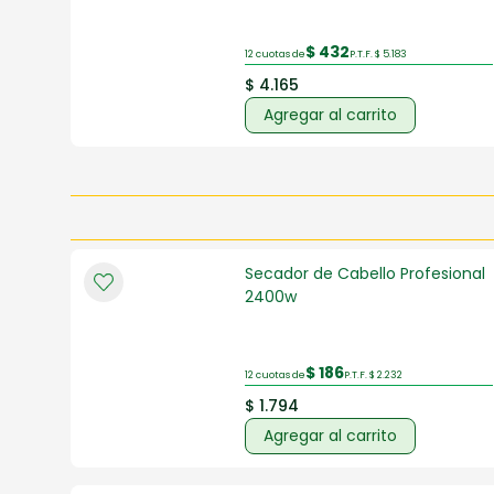
$ 432
12 cuotas de
P.T.F. $ 5.183
$ 4.165
Agregar al carrito
Secador de Cabello Profesional
2400w
$ 186
12 cuotas de
P.T.F. $ 2.232
$ 1.794
Agregar al carrito