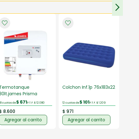
Termotanque
Colchon Inf.1p 76x183x22
Venti
30lt.james Prisma
40cm
$ 671
$ 101
18 cuotas de
P.T.F. $ 12.080
12 cuotas de
P.T.F. $ 1.209
12 cuotas
$ 8.600
$ 971
$ 2.7
Agregar al carrito
Agregar al carrito
Agr