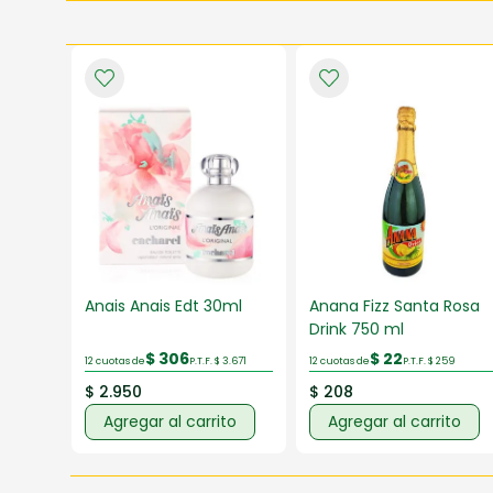
Anais Anais Edt 30ml
Anana Fizz Santa Rosa
Drink 750 ml
$ 306
$ 22
12 cuotas de
P.T.F. $ 3.671
12 cuotas de
P.T.F. $ 259
$ 2.950
$ 208
Agregar al carrito
Agregar al carrito