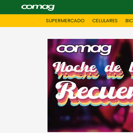
SUPERMERCADO
CELULARES
BI
BAZAR
BICICLE
DAMAS CONFECCIONES
DEPORT
HOMBRES CONFECCIONES
INFORMA
LENCERIA
MOTO