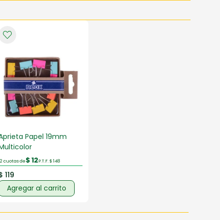
Aprieta Papel 19mm
Multicolor
$ 12
12 cuotas de
P.T.F. $ 148
$ 119
Agregar al carrito