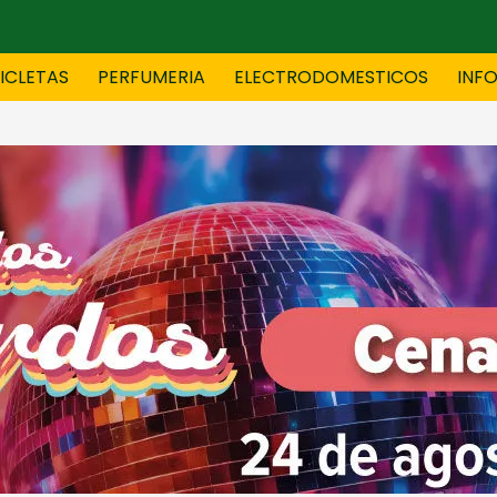
CICLETAS
PERFUMERIA
ELECTRODOMESTICOS
INF
TAS
BLANCO
BOUTIQ
ES
ELECTRODOMESTICOS
F
TICA
JOVENES
J
S
MUEBLERIA
NIÑ