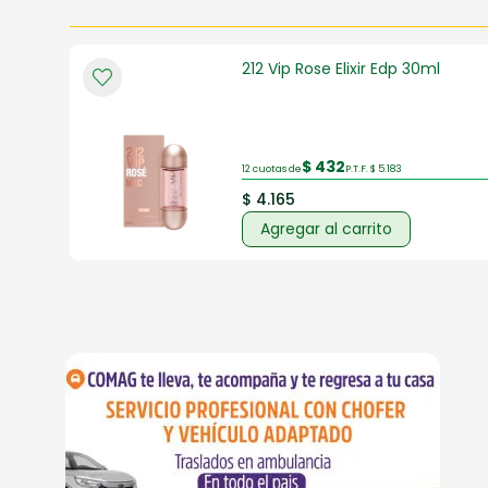
212 Vip Rose Elixir Edp 30ml
$ 432
12 cuotas de
P.T.F. $ 5.183
$ 4.165
Agregar al carrito