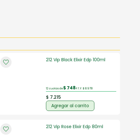
212 Vip Black Elixir Edp 100ml
$ 748
12 cuotas de
P.T.F. $ 8.978
$ 7.215
Agregar al carrito
212 Vip Rose Elixir Edp 80ml