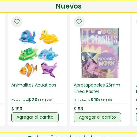
Nuevos
Animalitos Acuaticos
Apretapapeles 25mm
Linea Pastel
$ 20
$ 10
12 cuotas de
P.T.F. $ 236
12 cuotas de
P.T.F. $ 116
$ 190
$ 93
Agregar al carrito
Agregar al carrito