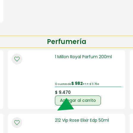
Perfumería
1 Millon Royal Parfum 200ml
$ 982
12 cuotas de
P.T.F. $ 11.784
$ 9.470
Agregar al carrito
212 Vip Rose Elixir Edp 50ml