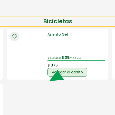
Bicicletas
Asiento Gel
$ 39
12 cuotas de
P.T.F. $ 468
$ 376
Agregar al carrito