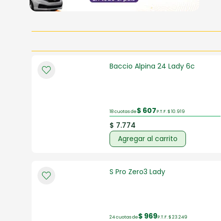
Baccio Alpina 24 Lady 6c
$ 607
18 cuotas de
P.T.F. $ 10.919
$ 7.774
Agregar al carrito
S Pro Zero3 Lady
$ 969
24 cuotas de
P.T.F. $ 23.249