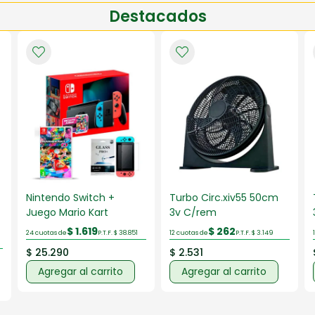
Destacados
Nintendo Switch +
Turbo Circ.xiv55 50cm
Juego Mario Kart
3v C/rem
$ 1.619
$ 262
24 cuotas de
P.T.F. $ 38.851
12 cuotas de
P.T.F. $ 3.149
$ 25.290
$ 2.531
Agregar al carrito
Agregar al carrito