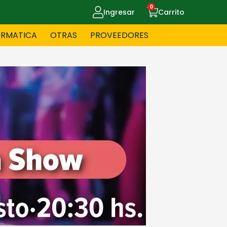
0
Ingresar
Carrito
ORMATICA
OTRAS
PROVEEDORES
UE MASCOTAS
CELULARES
ITNESS
HERRAMIENTAS
OYERIA
JUGUETERIA
OS - BEBES
PAPELERIA