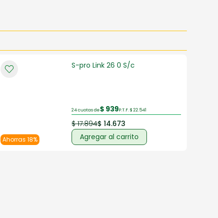
S-pro Link 26 0 S/c
$ 939
24 cuotas de
P.T.F. $ 22.541
$ 17.894
$ 14.673
Agregar al carrito
Ahorras 18%