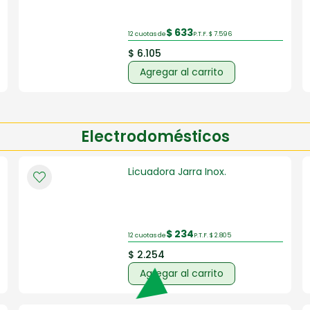
$ 633
12 cuotas de
P.T.F. $ 7.596
$ 6.105
Agregar al carrito
Electrodomésticos
Licuadora Jarra Inox.
$ 234
12 cuotas de
P.T.F. $ 2.805
$ 2.254
Agregar al carrito