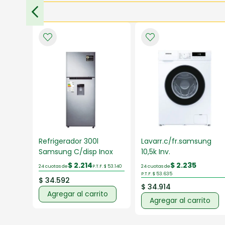
ban
Refrigerador 300l
Lavarr.c/fr.samsung
Samsung C/disp Inox
10,5k Inv.
$ 2.214
$ 2.235
.232
24 cuotas de
P.T.F. $ 53.140
24 cuotas de
P.T.F. $ 53.635
$ 34.592
$ 34.914
to
Agregar al carrito
Agregar al carrito