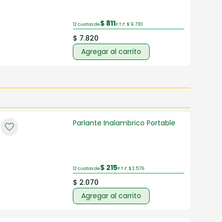
$ 811
12 cuotas de
P.T.F. $ 9.730
$ 7.820
Agregar al carrito
Parlante Inalambrico Portable
$ 215
12 cuotas de
P.T.F. $ 2.576
$ 2.070
Agregar al carrito