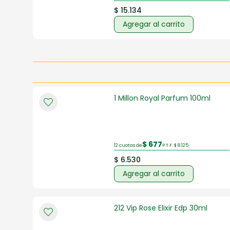
$ 15.134
Agregar al carrito
1 Millon Royal Parfum 100ml
$ 677
12 cuotas de
P.T.F. $ 8.125
$ 6.530
Agregar al carrito
212 Vip Rose Elixir Edp 30ml