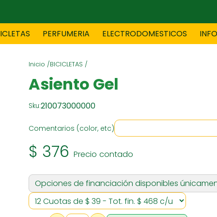
CICLETAS
PERFUMERIA
ELECTRODOMESTICOS
INF
Inicio /
BICICLETAS /
TAS
BLANCO
BOUTIQ
Asiento Gel
210073000000
Sku:
ES
ELECTRODOMESTICOS
F
Comentarios (color, etc)
$ 376
Precio contado
TICA
JOVENES
J
Opciones de financiación disponibles únicamen
S
MUEBLERIA
NIÑ