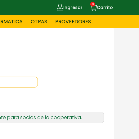
0
Ingresar
Carrito
ORMATICA
OTRAS
PROVEEDORES
UE MASCOTAS
CELULARES
ITNESS
HERRAMIENTAS
OYERIA
JUGUETERIA
te para socios de la cooperativa.
OS - BEBES
PAPELERIA