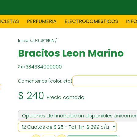
CICLETAS
PERFUMERIA
ELECTRODOMESTICOS
INF
Inicio /
JUGUETERIA /
TAS
BLANCO
BOUTIQ
Bracitos Leon Marino
334334000000
Sku:
ES
ELECTRODOMESTICOS
F
Comentarios (color, etc)
$ 240
Precio contado
TICA
JOVENES
J
Opciones de financiación disponibles únicamen
S
MUEBLERIA
NIÑ