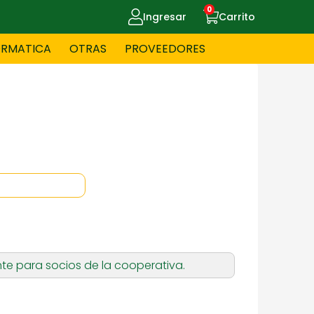
0
Ingresar
Carrito
ORMATICA
OTRAS
PROVEEDORES
UE MASCOTAS
CELULARES
ITNESS
HERRAMIENTAS
OYERIA
JUGUETERIA
te para socios de la cooperativa.
OS - BEBES
PAPELERIA