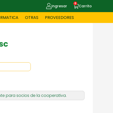
0
Ingresar
Carrito
ORMATICA
OTRAS
PROVEEDORES
UE MASCOTAS
CELULARES
sc
ITNESS
HERRAMIENTAS
OYERIA
JUGUETERIA
te para socios de la cooperativa.
OS - BEBES
PAPELERIA