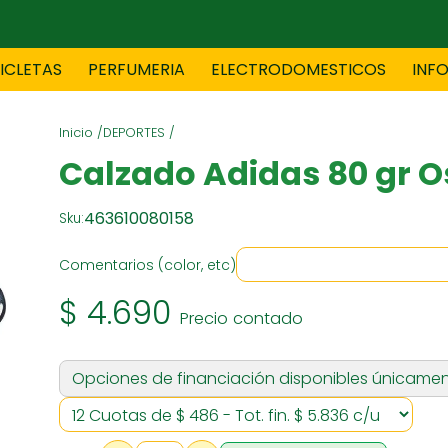
CICLETAS
PERFUMERIA
ELECTRODOMESTICOS
INF
Inicio /
DEPORTES /
TAS
BLANCO
BOUTIQ
Calzado Adidas 80 gr O
463610080158
Sku:
ES
ELECTRODOMESTICOS
F
Comentarios (color, etc)
$ 4.690
Precio contado
TICA
JOVENES
J
Opciones de financiación disponibles únicamen
S
MUEBLERIA
NIÑ