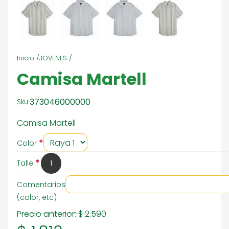
Inicio /
JOVENES /
Camisa Martell
373046000000
Sku:
Camisa Martell
*
Color
*
Talle
1
Comentarios
(color, etc)
Precio anterior:
$ 2.590