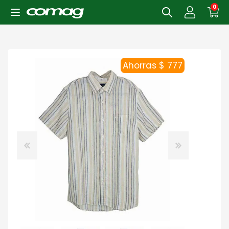
0
Ahorras $ 777