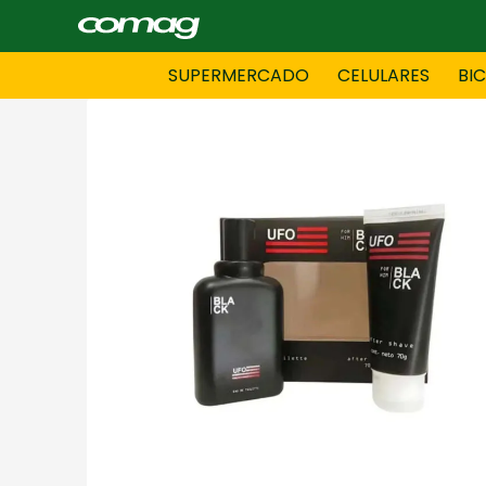
SUPERMERCADO
CELULARES
BI
BAZAR
BICICLE
DAMAS CONFECCIONES
DEPORT
HOMBRES CONFECCIONES
INFORMA
LENCERIA
MOTO