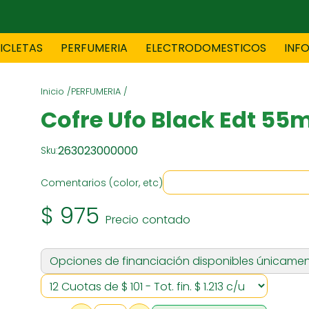
CICLETAS
PERFUMERIA
ELECTRODOMESTICOS
INF
Inicio /
PERFUMERIA /
TAS
BLANCO
BOUTIQ
Cofre Ufo Black Edt 55m
263023000000
Sku:
ES
ELECTRODOMESTICOS
F
Comentarios (color, etc)
$ 975
Precio contado
TICA
JOVENES
J
Opciones de financiación disponibles únicamen
S
MUEBLERIA
NIÑ