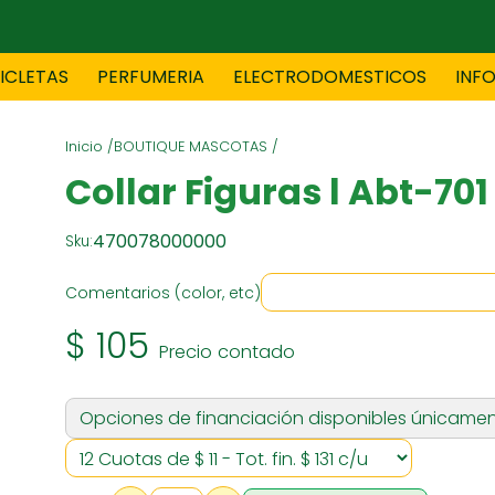
CICLETAS
PERFUMERIA
ELECTRODOMESTICOS
INF
Inicio /
BOUTIQUE MASCOTAS /
TAS
BLANCO
BOUTIQ
Collar Figuras l Abt-701
470078000000
Sku:
ES
ELECTRODOMESTICOS
F
Comentarios (color, etc)
$ 105
Precio contado
TICA
JOVENES
J
Opciones de financiación disponibles únicamen
S
MUEBLERIA
NIÑ