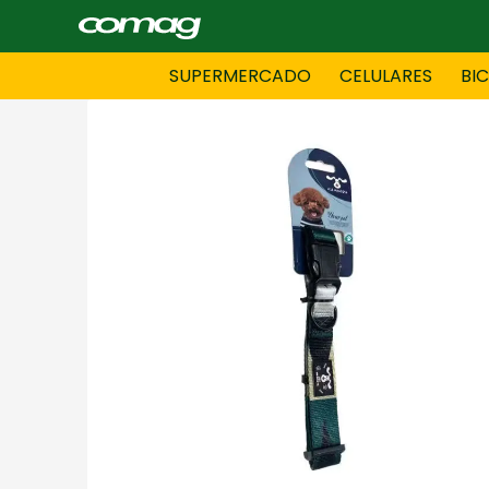
SUPERMERCADO
CELULARES
BI
BAZAR
BICICLE
DAMAS CONFECCIONES
DEPORT
HOMBRES CONFECCIONES
INFORMA
LENCERIA
MOTO