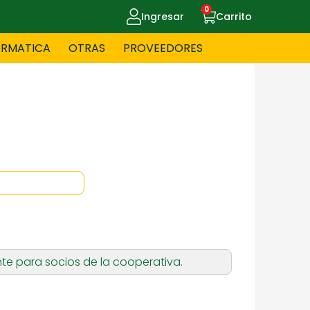
0
Ingresar
Carrito
ORMATICA
OTRAS
PROVEEDORES
UE MASCOTAS
CELULARES
ITNESS
HERRAMIENTAS
OYERIA
JUGUETERIA
te para socios de la cooperativa.
OS - BEBES
PAPELERIA