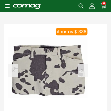
0
Ahorras $ 338