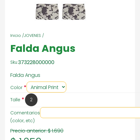
Inicio /
JOVENES /
Falda Angus
373228000000
Sku:
Falda Angus
*
Color
*
Talle
2
Comentarios
(color, etc)
Precio anterior:
$ 1.690