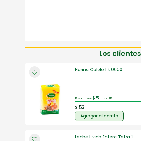
Los client
Harina Cololo 1 k 0000
$ 5
12 cuotas de
P.T.F. $ 65
$ 53
Agregar al carrito
Leche L.vida Entera Tetra 1l