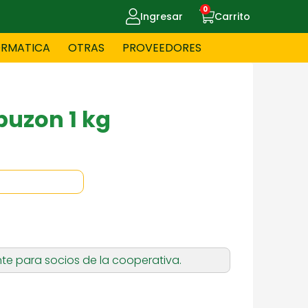
0
Ingresar
Carrito
ORMATICA
OTRAS
PROVEEDORES
UE MASCOTAS
CELULARES
buzon 1 kg
ITNESS
HERRAMIENTAS
OYERIA
JUGUETERIA
te para socios de la cooperativa.
OS - BEBES
PAPELERIA