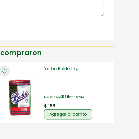
n compraron
Yerba Baldo 1 kg
$ 19
12 cuotas de
P.T.F. $ 234
$ 188
Agregar al carrito