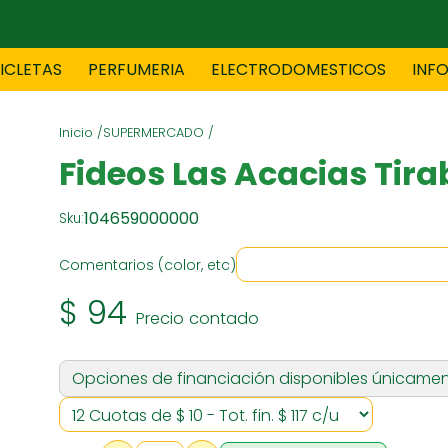
CICLETAS
PERFUMERIA
ELECTRODOMESTICOS
INF
Inicio /
SUPERMERCADO /
TAS
BLANCO
BOUTIQ
Fideos Las Acacias Tira
104659000000
Sku:
ES
ELECTRODOMESTICOS
F
Comentarios (color, etc)
$ 94
Precio contado
TICA
JOVENES
J
Opciones de financiación disponibles únicamen
S
MUEBLERIA
NIÑ