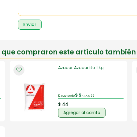
Enviar
es que compraron este artículo tambié
Azucar Azucarlito 1 kg
$ 5
12 cuotas de
P.T.F. $ 55
$ 44
Agregar al carrito