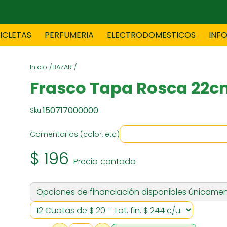
CICLETAS
PERFUMERIA
ELECTRODOMESTICOS
INF
Inicio /
BAZAR /
TAS
BLANCO
BOUTIQ
Frasco Tapa Rosca 22cm
150717000000
Sku:
ES
ELECTRODOMESTICOS
F
Comentarios (color, etc)
$ 196
Precio contado
TICA
JOVENES
J
Opciones de financiación disponibles únicamen
S
MUEBLERIA
NIÑ