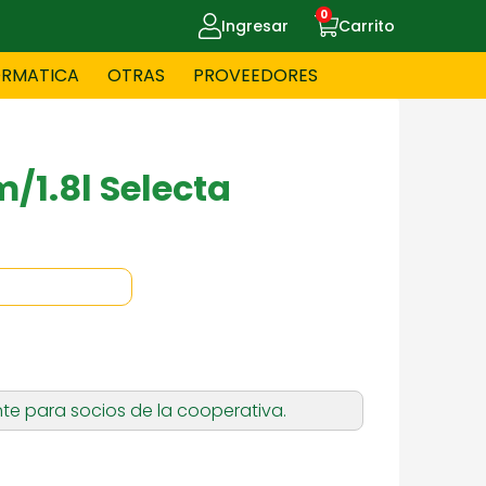
0
Ingresar
Carrito
ORMATICA
OTRAS
PROVEEDORES
UE MASCOTAS
CELULARES
/1.8l Selecta
ITNESS
HERRAMIENTAS
OYERIA
JUGUETERIA
te para socios de la cooperativa.
OS - BEBES
PAPELERIA