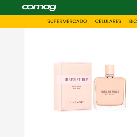
SUPERMERCADO
CELULARES
BI
BAZAR
BICICLE
DAMAS CONFECCIONES
DEPORT
HOMBRES CONFECCIONES
INFORMA
LENCERIA
MOTO