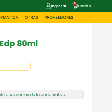
0
Ingresar
Carrito
ORMATICA
OTRAS
PROVEEDORES
UE MASCOTAS
CELULARES
t Edp 80ml
ITNESS
HERRAMIENTAS
OYERIA
JUGUETERIA
te para socios de la cooperativa.
OS - BEBES
PAPELERIA