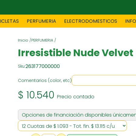
CICLETAS
PERFUMERIA
ELECTRODOMESTICOS
INF
Inicio /
PERFUMERIA /
TAS
BLANCO
BOUTIQ
Irresistible Nude Velve
263177000000
Sku:
ES
ELECTRODOMESTICOS
F
Comentarios (color, etc)
$ 10.540
Precio contado
TICA
JOVENES
J
Opciones de financiación disponibles únicamen
S
MUEBLERIA
NIÑ