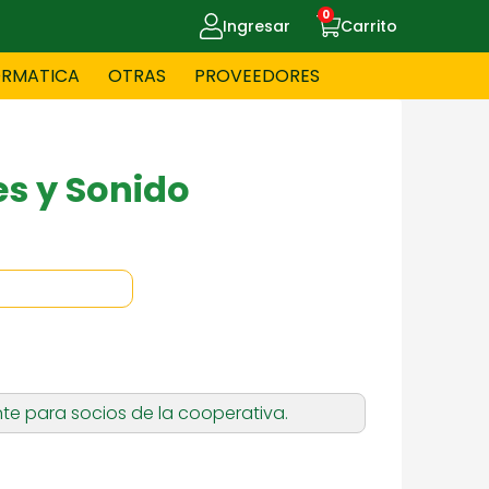
0
Ingresar
Carrito
ORMATICA
OTRAS
PROVEEDORES
UE MASCOTAS
CELULARES
s y Sonido
ITNESS
HERRAMIENTAS
OYERIA
JUGUETERIA
te para socios de la cooperativa.
OS - BEBES
PAPELERIA