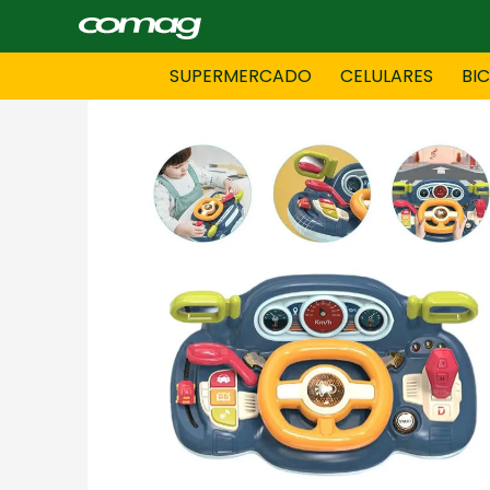
SUPERMERCADO
CELULARES
BI
BAZAR
BICICLE
DAMAS CONFECCIONES
DEPORT
HOMBRES CONFECCIONES
INFORMA
LENCERIA
MOTO