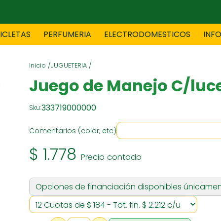
CICLETAS
PERFUMERIA
ELECTRODOMESTICOS
INF
Inicio /
JUGUETERIA /
TAS
BLANCO
BOUTIQ
Juego de Manejo C/luce
333719000000
Sku:
ES
ELECTRODOMESTICOS
F
Comentarios (color, etc)
$ 1.778
Precio contado
TICA
JOVENES
J
Opciones de financiación disponibles únicamen
S
MUEBLERIA
NIÑ