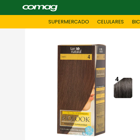
SUPERMERCADO
CELULARES
BI
BAZAR
BICICLE
DAMAS CONFECCIONES
DEPORT
HOMBRES CONFECCIONES
INFORMA
LENCERIA
MOTO