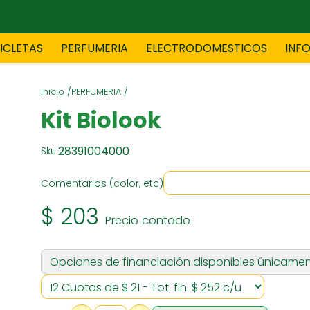
CICLETAS
PERFUMERIA
ELECTRODOMESTICOS
INF
Inicio /
PERFUMERIA /
TAS
BLANCO
BOUTIQ
Kit Biolook
28391004000
Sku:
ES
ELECTRODOMESTICOS
F
Comentarios (color, etc)
$ 203
Precio contado
TICA
JOVENES
J
Opciones de financiación disponibles únicamen
S
MUEBLERIA
NIÑ