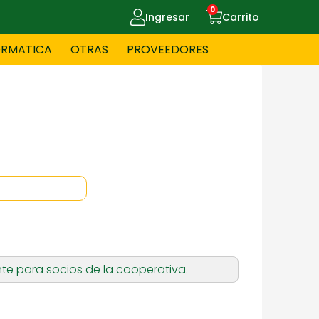
0
Ingresar
Carrito
ORMATICA
OTRAS
PROVEEDORES
UE MASCOTAS
CELULARES
ITNESS
HERRAMIENTAS
OYERIA
JUGUETERIA
te para socios de la cooperativa.
OS - BEBES
PAPELERIA