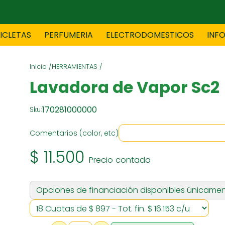
CICLETAS
PERFUMERIA
ELECTRODOMESTICOS
INF
Inicio /
HERRAMIENTAS /
TAS
BLANCO
BOUTIQ
Lavadora de Vapor Sc2
170281000000
Sku:
ES
ELECTRODOMESTICOS
F
Comentarios (color, etc)
$ 11.500
Precio contado
TICA
JOVENES
J
Opciones de financiación disponibles únicamen
S
MUEBLERIA
NIÑ