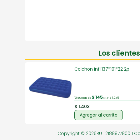
Los client
Colchon Infl.137*191*22 2p
$ 145
12 cuotas de
P.T.F. $ 1.745
$ 1.403
Agregar al carrito
Copyright © 2026RUT 218887780011 C