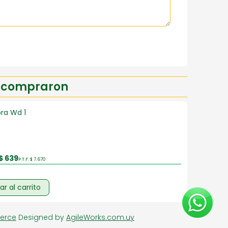
n compraron
ora Wd 1
$ 639
P.T.F. $ 7.670
r al carrito
erce
Designed by
AgileWorks.com.uy