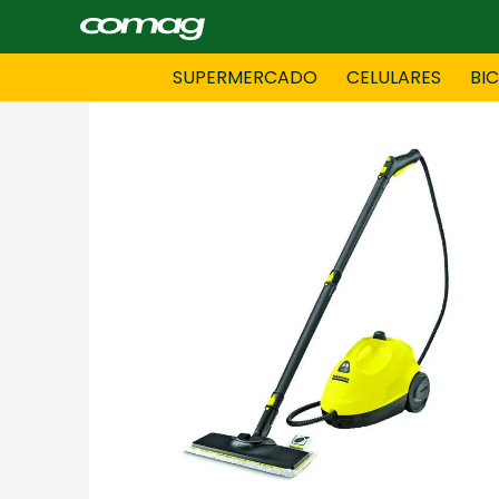
SUPERMERCADO
CELULARES
BI
BAZAR
BICICLE
DAMAS CONFECCIONES
DEPORT
HOMBRES CONFECCIONES
INFORMA
LENCERIA
MOTO