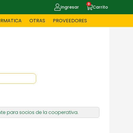
0
Ingresar
Carrito
ORMATICA
OTRAS
PROVEEDORES
UE MASCOTAS
CELULARES
ITNESS
HERRAMIENTAS
OYERIA
JUGUETERIA
te para socios de la cooperativa.
OS - BEBES
PAPELERIA