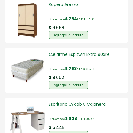
Ropero Arezzo
$ 754
18 cuotas de
P.T.F. $ 13.580
$ 9.668
Agregar al carrito
C.e.firme Esp.twin Extra 90x19
$ 753
18 cuotas de
P.T.F. $ 13.557
$ 9.652
Agregar al carrito
Escritorio C/cab y Cajonera
$ 503
18 cuotas de
P.T.F. $ 9.057
$ 6.448