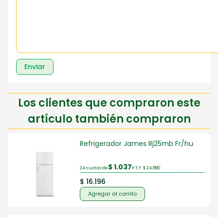
Enviar
Los clientes que compraron este
artículo también compraron
Refrigerador James Rj25mb Fr/hu
$ 1.037
24 cuotas de
P.T.F. $ 24.880
$ 16.196
Agregar al carrito