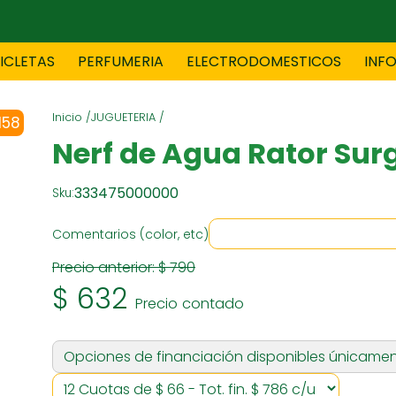
CICLETAS
PERFUMERIA
ELECTRODOMESTICOS
INF
Inicio /
JUGUETERIA /
158
TAS
BLANCO
BOUTIQ
Nerf de Agua Rator Sur
333475000000
Sku:
ES
ELECTRODOMESTICOS
F
Comentarios (color, etc)
Precio anterior:
$ 790
$ 632
TICA
JOVENES
J
Precio contado
Opciones de financiación disponibles únicamen
S
MUEBLERIA
NIÑ