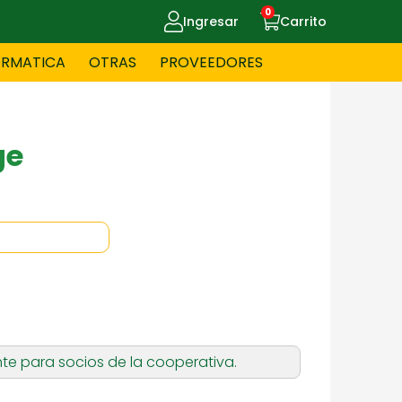
0
Ingresar
Carrito
ORMATICA
OTRAS
PROVEEDORES
UE MASCOTAS
CELULARES
ge
ITNESS
HERRAMIENTAS
OYERIA
JUGUETERIA
te para socios de la cooperativa.
OS - BEBES
PAPELERIA