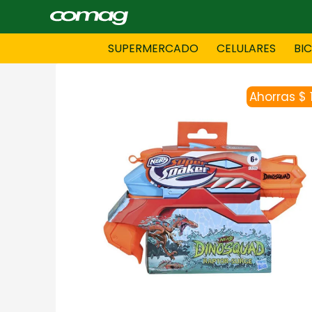
SUPERMERCADO
CELULARES
BI
Ahorras $ 
BAZAR
BICICLE
DAMAS CONFECCIONES
DEPORT
HOMBRES CONFECCIONES
INFORMA
LENCERIA
MOTO