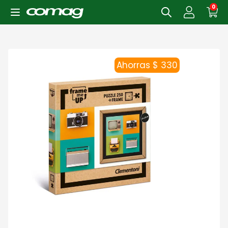
0
Ahorras $ 330