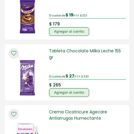
$ 19
12 cuotas de
P.T.F. $ 223
$ 179
Agregar al carrito
Tableta Chocolate Milka Leche 155
gr
$ 27
12 cuotas de
P.T.F. $ 330
$ 265
Agregar al carrito
Crema Cicatricure Agecare
Antiarrugas Humectante