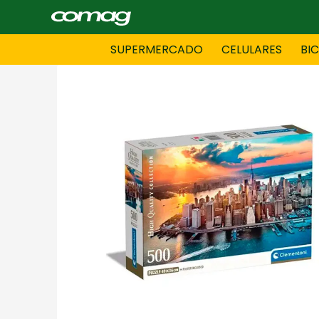
SUPERMERCADO
CELULARES
BI
BAZAR
BICICLE
DAMAS CONFECCIONES
DEPORT
HOMBRES CONFECCIONES
INFORMA
LENCERIA
MOTO