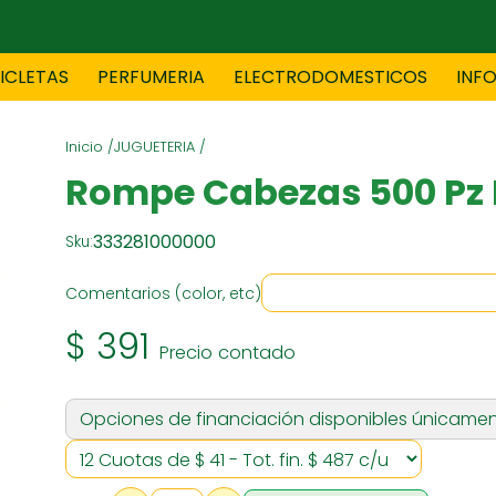
CICLETAS
PERFUMERIA
ELECTRODOMESTICOS
INF
Inicio /
JUGUETERIA /
TAS
BLANCO
BOUTIQ
Rompe Cabezas 500 Pz
333281000000
Sku:
ES
ELECTRODOMESTICOS
F
Comentarios (color, etc)
$ 391
Precio contado
TICA
JOVENES
J
Opciones de financiación disponibles únicamen
S
MUEBLERIA
NIÑ