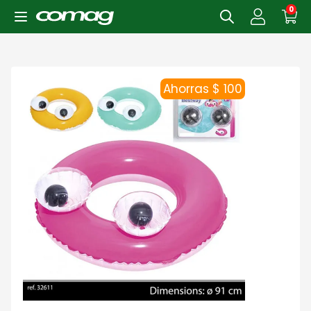
0
Ahorras $ 100