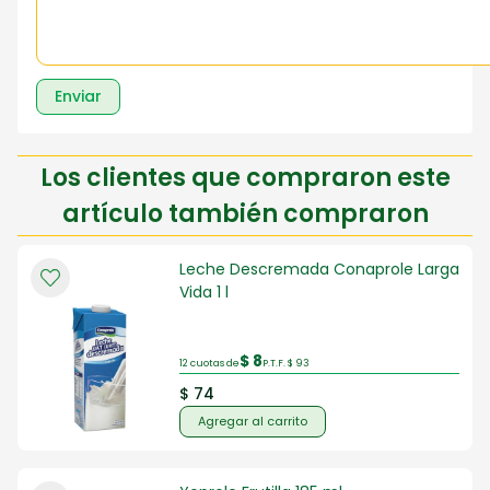
Enviar
Los clientes que compraron este
artículo también compraron
Leche Descremada Conaprole Larga
Vida 1 l
$ 8
12 cuotas de
P.T.F. $ 93
$ 74
Agregar al carrito