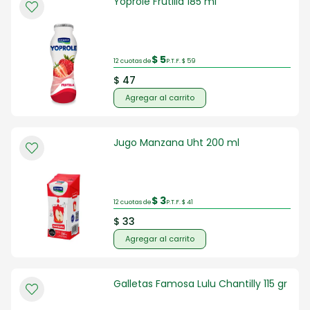
Yoprole Frutilla 185 ml
$ 5
12 cuotas de
P.T.F. $ 59
$ 47
Agregar al carrito
Jugo Manzana Uht 200 ml
$ 3
12 cuotas de
P.T.F. $ 41
$ 33
Agregar al carrito
Galletas Famosa Lulu Chantilly 115 gr