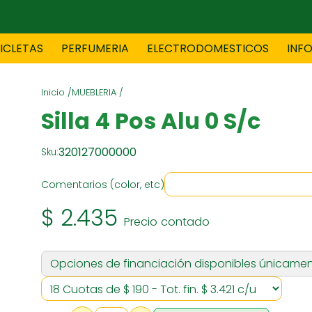
CICLETAS
PERFUMERIA
ELECTRODOMESTICOS
INF
Inicio /
MUEBLERIA /
TAS
BLANCO
BOUTIQ
Silla 4 Pos Alu 0 S/c
320127000000
Sku:
ES
ELECTRODOMESTICOS
F
Comentarios (color, etc)
$ 2.435
Precio contado
TICA
JOVENES
J
Opciones de financiación disponibles únicamen
S
MUEBLERIA
NIÑ