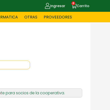
0
Ingresar
Carrito
ORMATICA
OTRAS
PROVEEDORES
UE MASCOTAS
CELULARES
ITNESS
HERRAMIENTAS
OYERIA
JUGUETERIA
te para socios de la cooperativa.
OS - BEBES
PAPELERIA