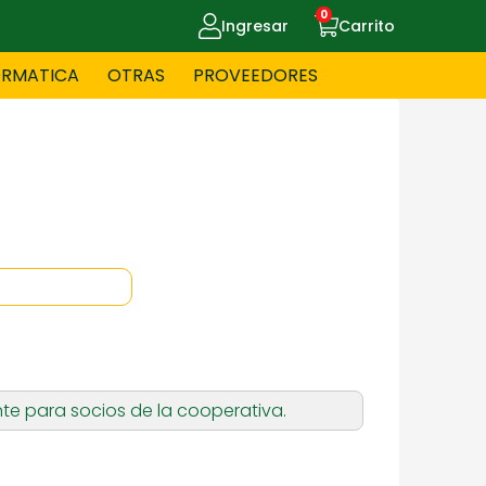
0
Ingresar
Carrito
ORMATICA
OTRAS
PROVEEDORES
UE MASCOTAS
CELULARES
ITNESS
HERRAMIENTAS
OYERIA
JUGUETERIA
te para socios de la cooperativa.
OS - BEBES
PAPELERIA