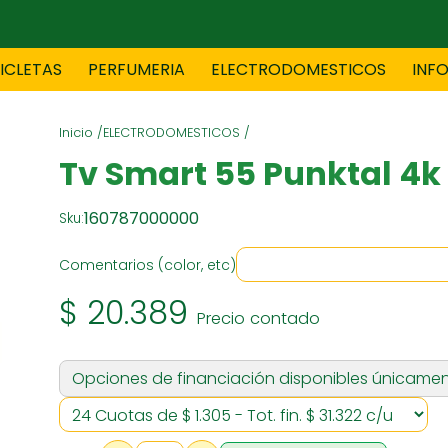
CICLETAS
PERFUMERIA
ELECTRODOMESTICOS
INF
Inicio /
ELECTRODOMESTICOS /
TAS
BLANCO
BOUTIQ
Tv Smart 55 Punktal 4k
160787000000
Sku:
ES
ELECTRODOMESTICOS
F
Comentarios (color, etc)
$ 20.389
Precio contado
TICA
JOVENES
J
Opciones de financiación disponibles únicamen
S
MUEBLERIA
NIÑ