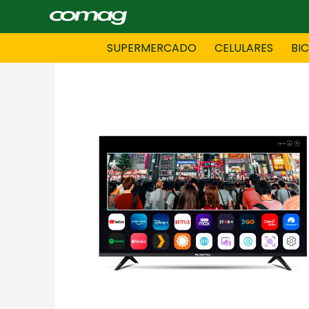
SUPERMERCADO
CELULARES
BI
BAZAR
BICICLE
DAMAS CONFECCIONES
DEPORT
HOMBRES CONFECCIONES
INFORMA
LENCERIA
MOTO